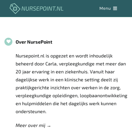
Skip
Menu
to
content
Aandoeningen
Over NursePoint
Werken in de zorg
Nursepoint.nl is opgezet en wordt inhoudelijk
Zelfzorg
beheerd door Carla, verpleegkundige met meer dan
20 jaar ervaring in een ziekenhuis. Vanuit haar
dagelijkse werk in een klinische setting deelt zij
Hulpmiddelen
praktijkgerichte inzichten over werken in de zorg,
verpleegkundige opleidingen, loopbaanontwikkeling
Vacaturebank
en hulpmiddelen die het dagelijks werk kunnen
ondersteunen.
Meer over mij →