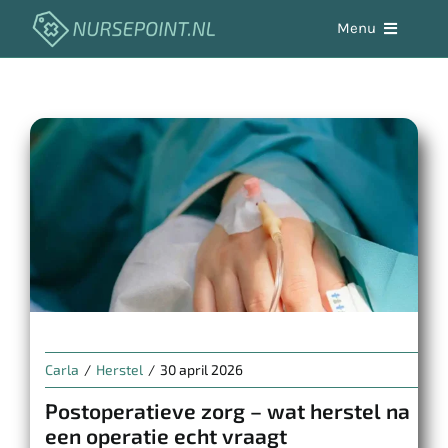
Skip
Menu
to
content
Aandoeningen
Werken in de zorg
Zelfzorg
Hulpmiddelen
Vacaturebank
Carla
/
Herstel
/
30 april 2026
Postoperatieve zorg – wat herstel na
een operatie echt vraagt