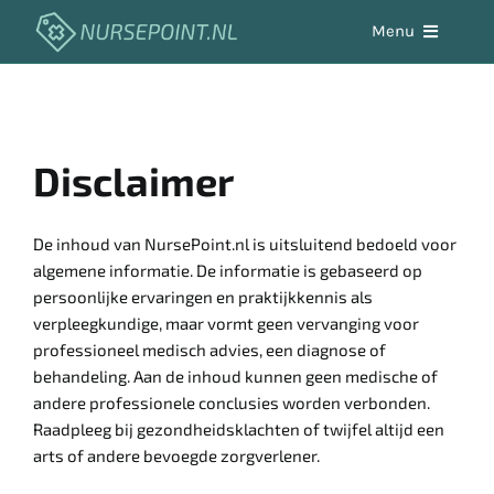
Skip
Menu
to
content
Aandoeningen
Werken in de zorg
Disclaimer
Zelfzorg
De inhoud van NursePoint.nl is uitsluitend bedoeld voor
algemene informatie. De informatie is gebaseerd op
persoonlijke ervaringen en praktijkkennis als
Hulpmiddelen
verpleegkundige, maar vormt geen vervanging voor
professioneel medisch advies, een diagnose of
behandeling. Aan de inhoud kunnen geen medische of
Vacaturebank
andere professionele conclusies worden verbonden.
Raadpleeg bij gezondheidsklachten of twijfel altijd een
arts of andere bevoegde zorgverlener.