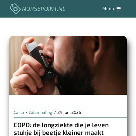
Skip
Menu
to
content
Aandoeningen
Werken in de zorg
Zelfzorg
Hulpmiddelen
Vacaturebank
Carla
/
Ademhaling
/
24 juni 2026
COPD: de longziekte die je leven
stukje bij beetje kleiner maakt