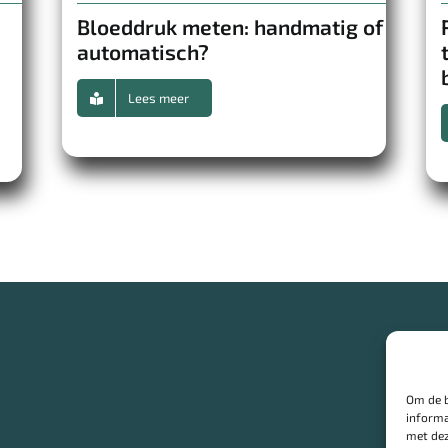
Bloeddruk meten: handmatig of
automatisch?
Lees meer
Om de b
informa
met dez