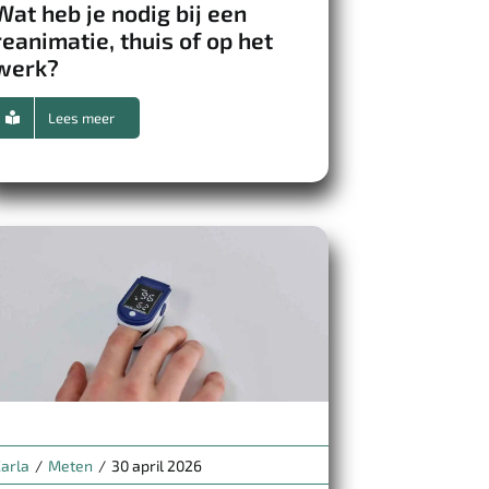
Wat heb je nodig bij een
reanimatie, thuis of op het
werk?
Lees meer
arla
/
Meten
/
30 april 2026