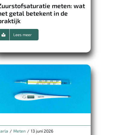
Zuurstofsaturatie meten: wat
het getal betekent in de
praktijk
Lees meer
arla
/
Meten
/
13 juni 2026