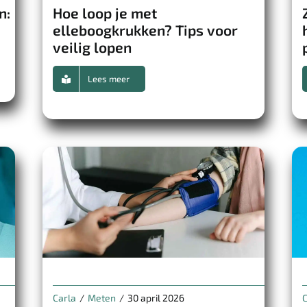
n:
Hoe loop je met
elleboogkrukken? Tips voor
veilig lopen
Lees meer
Carla
/
Meten
/
30 april 2026
C