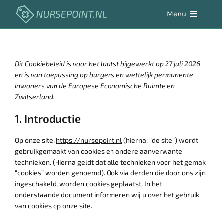
Skip
Menu
to
content
Aandoeningen
Dit Cookiebeleid is voor het laatst bijgewerkt op 27 juli 2026
Werken in de zorg
en is van toepassing op burgers en wettelijk permanente
inwoners van de Europese Economische Ruimte en
Zwitserland.
Zelfzorg
1. Introductie
Hulpmiddelen
Op onze site,
https://nursepoint.nl
(hierna: “de site”) wordt
gebruikgemaakt van cookies en andere aanverwante
technieken. (Hierna geldt dat alle technieken voor het gemak
Vacaturebank
“cookies” worden genoemd). Ook via derden die door ons zijn
ingeschakeld, worden cookies geplaatst. In het
onderstaande document informeren wij u over het gebruik
van cookies op onze site.