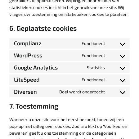
gebruikers te optimaliseren. Wij krijgen door middel van
statistieken cookies inzicht in het gebruik van onze site. Wij
vragen uw toestemming om statistieken cookies te plaatsen.
6. Geplaatste cookies
Complianz
Functioneel
Consent
to
WordPress
Functioneel
Consent
service
to
Google Analytics
complianz
Statistics
Consent
service
to
LiteSpeed
wordpress
Functioneel
Consent
service
to
Diversen
google-
Doel wordt onderzocht
Consent
service
analytics
to
litespeed
7. Toestemming
service
diversen
Wanneer u onze site voor het eerst bezoekt, tonen wij een
pop-up met uitleg over cookies. Zodra u klikt op ‘Voorkeuren
bewaren’ geeft u ons toestemming om de categorieën