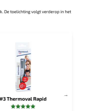
 De toelichting volgt verderop in het
#3 Thermoval Rapid
#4 Reiho DT