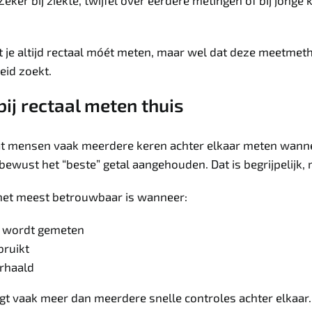
eker bij ziekte, twijfel over eerdere metingen of bij jonge 
dat je altijd rectaal móét meten, maar wel dat deze meetm
eid zoekt.
 bij rectaal meten thuis
s dat mensen vaak meerdere keren achter elkaar meten wan
ust het “beste” getal aangehouden. Dat is begrijpelijk, m
en het meest betrouwbaar is wanneer:
t wordt gemeten
bruikt
erhaald
gt vaak meer dan meerdere snelle controles achter elkaar.