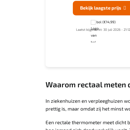
k laagste prijs
Bekijk laagste prijs


pazzox.nl
(€15,15)
bol
(€14,99)
Laatst bijgewerkt: 30 juli 2026 - 21:1
 alle verkopers
ewerkt: 30 juli 2026 - 21:11
Waarom rectaal meten de
In ziekenhuizen en verpleeghuizen wo
prettig is, maar omdat zij het minst
Een rectale thermometer meet dicht b