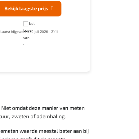
Bekijk laagste prijs
Bekijk laagste p

bol
bol
(€26,9
Laatst bijgewerkt: 30 juli 2026 - 21:11
Laatst bijgewerkt: 30 juli 
g. Niet omdat deze manier van meten
tuur, zweten of ademhaling.
gemeten waarde meestal beter aan bij