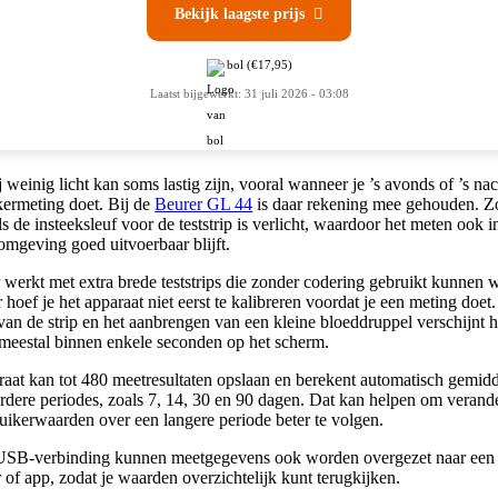
Bekijk laagste prijs

bol
(€17,95)
Laatst bijgewerkt: 31 juli 2026 - 03:08
 weinig licht kan soms lastig zijn, vooral wanneer je ’s avonds of ’s na
kermeting doet. Bij de
Beurer GL 44
is daar rekening mee gehouden. Z
ls de insteeksleuf voor de teststrip is verlicht, waardoor het meten ook i
omgeving goed uitvoerbaar blijft.
 werkt met extra brede teststrips die zonder codering gebruikt kunnen 
hoef je het apparaat niet eerst te kalibreren voordat je een meting doet
van de strip en het aanbrengen van een kleine bloeddruppel verschijnt h
t meestal binnen enkele seconden op het scherm.
raat kan tot 480 meetresultaten opslaan en berekent automatisch gemid
rdere periodes, zoals 7, 14, 30 en 90 dagen. Dat kan helpen om verand
uikerwaarden over een langere periode beter te volgen.
USB-verbinding kunnen meetgegevens ook worden overgezet naar een
of app, zodat je waarden overzichtelijk kunt terugkijken.