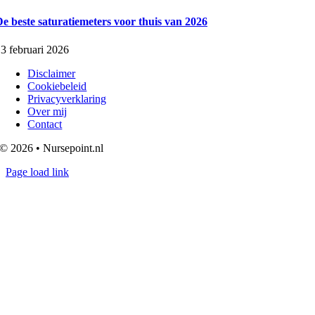
e beste saturatiemeters voor thuis van 2026
3 februari 2026
Disclaimer
Cookiebeleid
Privacyverklaring
Over mij
Contact
© 2026 • Nursepoint.nl
Page load link
Go
to
Top