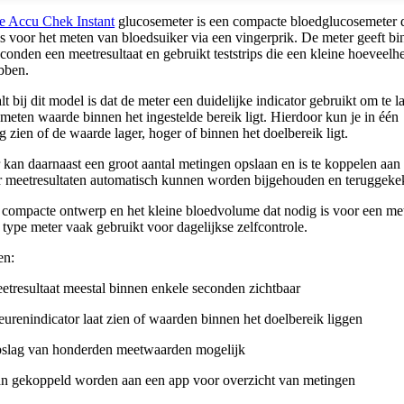
e Accu Chek Instant
glucosemeter is een compacte bloedglucosemeter 
s voor het meten van bloedsuiker via een vingerprik. De meter geeft b
conden een meetresultaat en gebruikt teststrips die een kleine hoeveelh
bben.
t bij dit model is dat de meter een duidelijke indicator gebruikt om te l
meten waarde binnen het ingestelde bereik ligt. Hierdoor kun je in één
 zien of de waarde lager, hoger of binnen het doelbereik ligt.
kan daarnaast een groot aantal metingen opslaan en is te koppelen aan
 meetresultaten automatisch kunnen worden bijgehouden en teruggeke
 compacte ontwerp en het kleine bloedvolume dat nodig is voor een me
 type meter vaak gebruikt voor dagelijkse zelfcontrole.
en:
etresultaat meestal binnen enkele seconden zichtbaar
eurenindicator laat zien of waarden binnen het doelbereik liggen
slag van honderden meetwaarden mogelijk
n gekoppeld worden aan een app voor overzicht van metingen