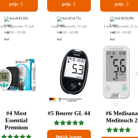
prijs

prijs

prijs

bol
(€45,95)
bol
(€14,75)
bol
(€19,99)
aatst bijgewerkt: 31 juli
Laatst bijgewerkt: 31 juli
Laatst bijgewerkt: 31 ju
2026 - 03:08
2026 - 03:08
2026 - 03:08
#4 Most
#5 Beurer GL 44
#6 Medisana
Essential
Meditouch 2
Premium
Bekijk laagste