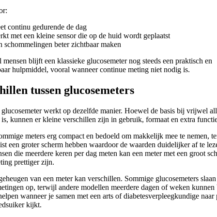
or:
et continu gedurende de dag
rkt met een kleine sensor die op de huid wordt geplaatst
n schommelingen beter zichtbaar maken
 mensen blijft een klassieke glucosemeter nog steeds een praktisch en
aar hulpmiddel, vooral wanneer continue meting niet nodig is.
hillen tussen glucosemeters
 glucosemeter werkt op dezelfde manier. Hoewel de basis bij vrijwel al
 is, kunnen er kleine verschillen zijn in gebruik, formaat en extra functi
sommige meters erg compact en bedoeld om makkelijk mee te nemen, te
ist een groter scherm hebben waardoor de waarden duidelijker af te leze
sen die meerdere keren per dag meten kan een meter met een groot sc
ting prettiger zijn.
geheugen van een meter kan verschillen. Sommige glucosemeters slaan 
metingen op, terwijl andere modellen meerdere dagen of weken kunnen
helpen wanneer je samen met een arts of diabetesverpleegkundige naar
edsuiker kijkt.