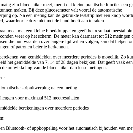
matig zijn bloedsuiker meet, merkt dat kleine praktische functies een g
 kunnen maken. Bij deze glucosemeter valt vooral de automatische
werping op. Na een meting kan de gebruikte teststrip met een knop word
d, waardoor je deze niet met de hand hoeft aan te raken.
aat meet met een kleine bloeddruppel en geeft het resultaat meestal bi
econden weer op het scherm. De meter kan daarnaast tot 512 metingen 
sen die hun waarden over langere tijd willen volgen, kan dat helpen o
ingen of patronen beter te herkennen.
berekenen van gemiddelden over meerdere periodes is mogelijk. Zo kun
eeld het gemiddelde van 7, 14 of 28 dagen bekijken. Dat geeft vaak een
n de ontwikkeling van de bloedsuiker dan losse metingen.
en:
tomatische stripuitwerping na een meting
heugen voor maximaal 512 meetresultaten
middelde berekeningen over meerdere periodes
en:
en Bluetooth- of appkoppeling voor het automatisch bijhouden van me