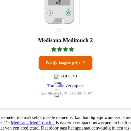
Medisana Meditouch 2
Bekijk laagste prijs

bol
(€26,27)
Toon alle verkopers
Laatst bijgewerkt: 31 juli 2026 - 03:07
semeter die makkelijk mee te nemen is, kan handig zijn wanneer je niet
et. De
Medisana MediTouch 2
is daarom compact ontworpen en heeft 
at van een creditcard. Daardoor past het apparaat eenvoudig in een tas 