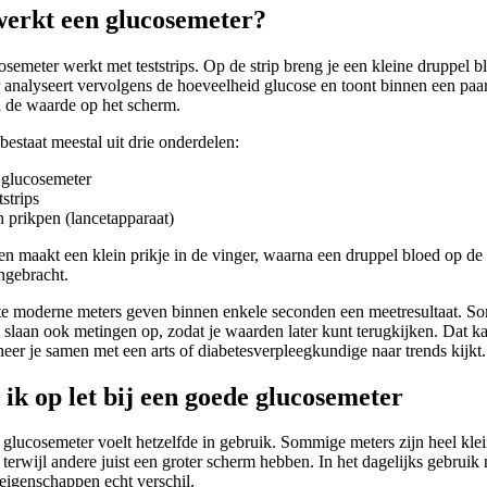
erkt een glucosemeter?
semeter werkt met teststrips. Op de strip breng je een kleine druppel b
 analyseert vervolgens de hoeveelheid glucose en toont binnen een paa
 de waarde op het scherm.
bestaat meestal uit drie onderdelen:
 glucosemeter
tstrips
n prikpen (lancetapparaat)
n maakt een klein prikje in de vinger, waarna een druppel bloed op de 
ngebracht.
e moderne meters geven binnen enkele seconden een meetresultaat. 
 slaan ook metingen op, zodat je waarden later kunt terugkijken. Dat k
eer je samen met een arts of diabetesverpleegkundige naar trends kijkt.
ik op let bij een goede glucosemeter
 glucosemeter voelt hetzelfde in gebruik. Sommige meters zijn heel kle
terwijl andere juist een groter scherm hebben. In het dagelijks gebrui
eigenschappen echt verschil.