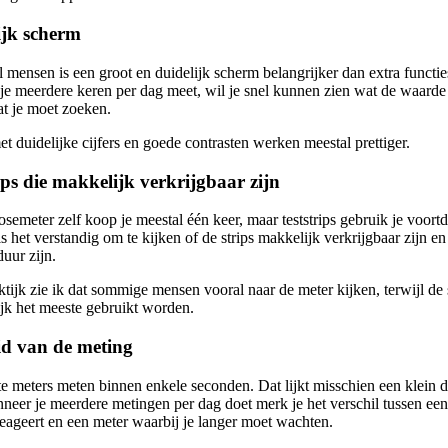
ijk scherm
 mensen is een groot en duidelijk scherm belangrijker dan extra functie
je meerdere keren per dag meet, wil je snel kunnen zien wat de waarde 
at je moet zoeken.
t duidelijke cijfers en goede contrasten werken meestal prettiger.
ips die makkelijk verkrijgbaar zijn
semeter zelf koop je meestal één keer, maar teststrips gebruik je voort
 het verstandig om te kijken of de strips makkelijk verkrijgbaar zijn en
uur zijn.
ktijk zie ik dat sommige mensen vooral naar de meter kijken, terwijl de 
ijk het meeste gebruikt worden.
id van de meting
 meters meten binnen enkele seconden. Dat lijkt misschien een klein de
neer je meerdere metingen per dag doet merk je het verschil tussen ee
reageert en een meter waarbij je langer moet wachten.