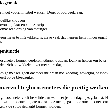
iksgemak
r moet vooral intuïtief werken. Denk bijvoorbeeld aan:
idelijke knoppen
nvoudig plaatsen van teststrips
tomatische opslag van metingen
een meter te ingewikkeld is, zie je vaak dat mensen hem minder graag
n.
enfunctie
cosemeters kunnen eerdere metingen opslaan. Dat kan helpen om beter t
den zich ontwikkelen over meerdere dagen.
mige mensen geeft dat meer inzicht in hoe voeding, beweging of medic
eeft op de bloedsuiker.
overzicht: glucosemeters die prettig werke
 glucosemeter voelt hetzelfde aan wanneer je hem dagelijks gebruikt. H
zit vaak in kleine dingen: hoe snel de meting gaat, hoe duidelijk het sch
elijk de strips geplaatst kunnen worden.