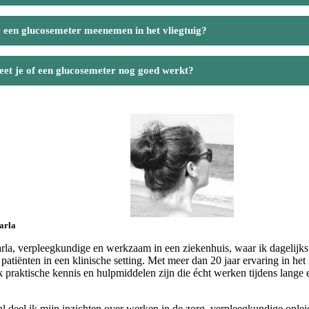
 een glucosemeter meenemen in het vliegtuig?
et je of een glucosemeter nog goed werkt?
arla
rla, verpleegkundige en werkzaam in een ziekenhuis, waar ik dagelijk
 patiënten in een klinische setting. Met meer dan 20 jaar ervaring in he
jk praktische kennis en hulpmiddelen zijn die écht werken tijdens lange
l deel ik mijn inzichten over werken in de zorg, verpleegkundige oplei