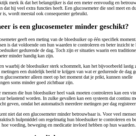
ktijk merk ik dat het belangrijker is dat een meter eenvoudig en betrou
n dat hij veel extra functies heeft. Een glucosemeter die snel meet en du
r is, wordt meestal ook consequenter gebruikt.
er is een glucosemeter minder geschikt?
osemeter geeft een meting van de bloedsuiker op één specifiek moment
en is dat voldoende om hun waarden te controleren en beter inzicht te 
oedsuiker gedurende de dag. Toch zijn er situaties waarin een traditione
eter minder handig kan zijn.
n waarbij de bloedsuiker sterk schommelt, kan het bijvoorbeeld lastig 
 metingen een duidelijk beeld te krijgen van wat er gedurende de dag g
n glucosemeter alleen meet op het moment dat je prikt, kunnen snelle
ingen soms minder goed zichtbaar zijn.
 mensen die hun bloedsuiker heel vaak moeten controleren kan een vin
uur belastend worden. In zulke gevallen kan een systeem dat continu m
cht geven, omdat het automatisch meerdere metingen per dag registreer
ent niet dat een glucosemeter minder betrouwbaar is. Voor veel mensen 
raktisch hulpmiddel om regelmatig hun bloedsuiker te controleren en be
n hoe voeding, beweging en medicatie invloed hebben op hun waarden.