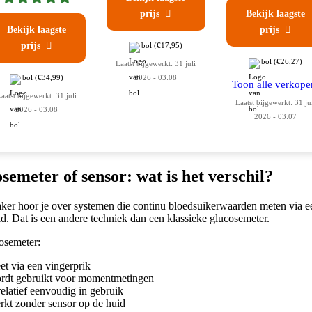
prijs

Bekijk laagste
Bekijk laagste
prijs

prijs

bol
(€17,95)
bol
(€26,27)
Laatst bijgewerkt: 31 juli
bol
(€34,99)
2026 - 03:08
Toon alle verkope
aatst bijgewerkt: 31 juli
Laatst bijgewerkt: 31 ju
2026 - 03:08
2026 - 03:07
semeter of sensor: wat is het verschil?
aker hoor je over systemen die continu bloedsuikerwaarden meten via e
d. Dat is een andere techniek dan een klassieke glucosemeter.
osemeter:
et via een vingerprik
rdt gebruikt voor momentmetingen
 relatief eenvoudig in gebruik
rkt zonder sensor op de huid