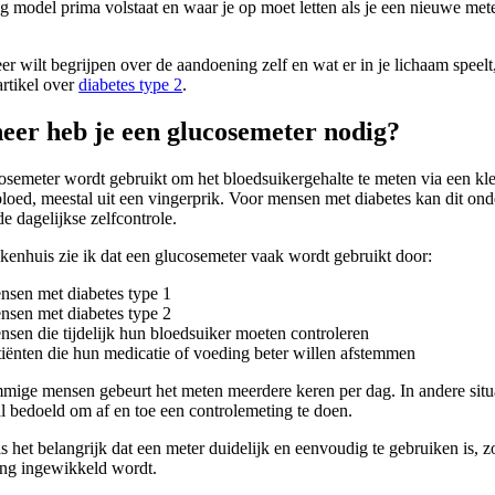
 model prima volstaat en waar je op moet letten als je een nieuwe mete
er wilt begrijpen over de aandoening zelf en wat er in je lichaam speelt
artikel over
diabetes type 2
.
er heb je een glucosemeter nodig?
osemeter wordt gebruikt om het bloedsuikergehalte te meten via een kl
loed, meestal uit een vingerprik. Voor mensen met diabetes kan dit ond
de dagelijkse zelfcontrole.
ekenhuis zie ik dat een glucosemeter vaak wordt gebruikt door:
nsen met diabetes type 1
nsen met diabetes type 2
nsen die tijdelijk hun bloedsuiker moeten controleren
tiënten die hun medicatie of voeding beter willen afstemmen
mige mensen gebeurt het meten meerdere keren per dag. In andere situa
l bedoeld om af en toe een controlemeting te doen.
 het belangrijk dat een meter duidelijk en eenvoudig te gebruiken is, z
ing ingewikkeld wordt.