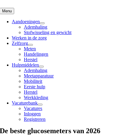
Skip
to
Menu
content
Aandoeningen
Ademhaling
Stofwisseling en gewicht
Werken in de zorg
Zelfzorg
Meten
Handelingen
Herstel
Hulpmiddelen
Ademhaling
Meetapparatuur
Mobiliteit
Eerste hulp
Herstel
Werkkleding
Vacaturebank
Vacatures
Inloggen
Registreren
De beste glucosemeters van 2026