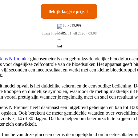
Bekijk laagste prijs

bol
(€19,99)
Laatst bijgewerkt: 31 juli 2026 - 03:08
Sens N Premier
glucosemeter is een gebruiksvriendelijke bloedglucosem
s voor dagelijkse zelfcontrole van de bloedsuiker. Het apparaat geeft b
vijf seconden een meetresultaat en werkt met een kleine bloeddruppel 
k.
it model opvalt is het duidelijke scherm en de eenvoudige bediening. D
ote knoppen en duidelijke symbolen, waardoor de meting makkelijk uit 
an vooral prettig zijn wanneer je regelmatig meet en snel een resultaat wi
ens N Premier heeft daarnaast een uitgebreid geheugen en kan tot 100
 opslaan. Ook berekent de meter gemiddelde waarden over verschillen
 zoals 7, 14 of 30 dagen. Dat kan helpen om beter inzicht te krijgen in 
er zich ontwikkelt.
 functie van deze glucosemeter is de mogelijkheid om meetresultaten v