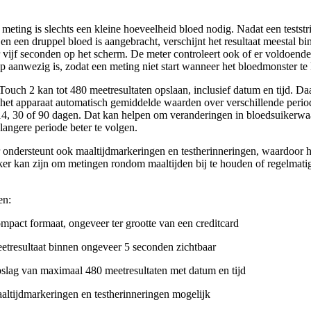
meting is slechts een kleine hoeveelheid bloed nodig. Nadat een teststri
 en een druppel bloed is aangebracht, verschijnt het resultaat meestal b
 vijf seconden op het scherm. De meter controleert ook of er voldoend
ip aanwezig is, zodat een meting niet start wanneer het bloedmonster te k
ouch 2 kan tot 480 meetresultaten opslaan, inclusief datum en tijd. Da
 het apparaat automatisch gemiddelde waarden over verschillende perio
 14, 30 of 90 dagen. Dat kan helpen om veranderingen in bloedsuikerw
langere periode beter te volgen.
 ondersteunt ook maaltijdmarkeringen en testherinneringen, waardoor h
ker kan zijn om metingen rondom maaltijden bij te houden of regelmatig
en:
mpact formaat, ongeveer ter grootte van een creditcard
etresultaat binnen ongeveer 5 seconden zichtbaar
slag van maximaal 480 meetresultaten met datum en tijd
altijdmarkeringen en testherinneringen mogelijk