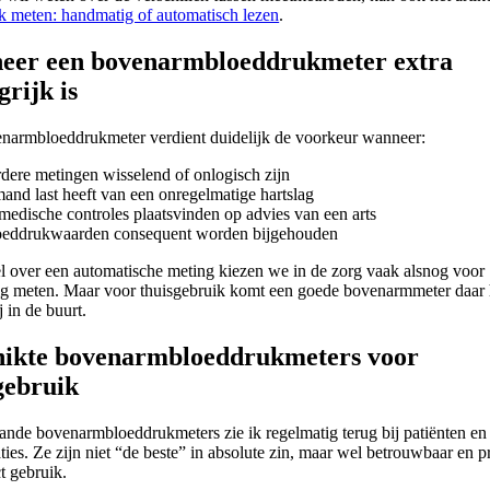
k meten: handmatig of automatisch lezen
.
eer een bovenarmbloeddrukmeter extra
grijk is
narmbloeddrukmeter verdient duidelijk de voorkeur wanneer:
rdere metingen wisselend of onlogisch zijn
mand last heeft van een onregelmatige hartslag
 medische controles plaatsvinden op advies van een arts
oeddrukwaarden consequent worden bijgehouden
el over een automatische meting kiezen we in de zorg vaak alsnog voor
g meten. Maar voor thuisgebruik komt een goede bovenarmmeter daar 
j in de buurt.
hikte bovenarmbloeddrukmeters voor
gebruik
ande bovenarmbloeddrukmeters zie ik regelmatig terug bij patiënten en
aties. Ze zijn niet “de beste” in absolute zin, maar wel betrouwbaar en p
ct gebruik.