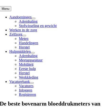
Skip
to
Menu
content
Aandoeningen
Ademhaling
Stofwisseling en gewicht
Werken in de zorg
Zelfzorg
Meten
Handelingen
Herstel
Hulpmiddelen
Ademhaling
Meetapparatuur
Mobiliteit
Eerste hulp
Herstel
Werkkleding
Vacaturebank
Vacatures
Inloggen
Registreren
De beste bovenarm bloeddrukmeters van