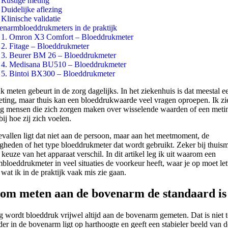
Rustige meting
Duidelijke aflezing
Klinische validatie
narmbloeddrukmeters in de praktijk
1. Omron X3 Comfort – Bloeddrukmeter
2. Fitage – Bloeddrukmeter
3. Beurer BM 26 – Bloeddrukmeter
4. Medisana BU510 – Bloeddrukmeter
5. Bintoi BX300 – Bloeddrukmeter
k meten gebeurt in de zorg dagelijks. In het ziekenhuis is dat meestal e
eting, maar thuis kan een bloeddrukwaarde veel vragen oproepen. Ik zi
ig mensen die zich zorgen maken over wisselende waarden of een meti
 bij hoe zij zich voelen.
evallen ligt dat niet aan de persoon, maar aan het meetmoment, de
gheden of het type bloeddrukmeter dat wordt gebruikt. Zeker bij thuis
keuze van het apparaat verschil. In dit artikel leg ik uit waarom een
loeddrukmeter in veel situaties de voorkeur heeft, waar je op moet let
wat ik in de praktijk vaak mis zie gaan.
m meten aan de bovenarm de standaard is
g wordt bloeddruk vrijwel altijd aan de bovenarm gemeten. Dat is niet t
er in de bovenarm ligt op harthoogte en geeft een stabieler beeld van d