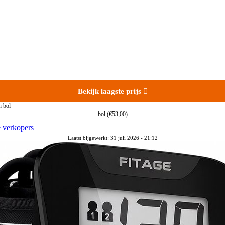
Bekijk laagste prijs

bol
(€53,00)
e verkopers
Laatst bijgewerkt: 31 juli 2026 - 21:12