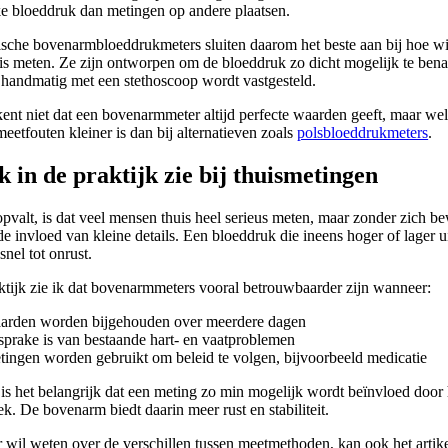
ke bloeddruk dan metingen op andere plaatsen.
sche bovenarmbloeddrukmeters sluiten daarom het beste aan bij hoe wij
is meten. Ze zijn ontworpen om de bloeddruk zo dicht mogelijk te ben
e handmatig met een stethoscoop wordt vastgesteld.
ent niet dat een bovenarmmeter altijd perfecte waarden geeft, maar wel
eetfouten kleiner is dan bij alternatieven zoals
polsbloeddrukmeters
.
k in de praktijk zie bij thuismetingen
pvalt, is dat veel mensen thuis heel serieus meten, maar zonder zich be
de invloed van kleine details. Een bloeddruk die ineens hoger of lager ui
snel tot onrust.
aktijk zie ik dat bovenarmmeters vooral betrouwbaarder zijn wanneer:
arden worden bijgehouden over meerdere dagen
 sprake is van bestaande hart- en vaatproblemen
tingen worden gebruikt om beleid te volgen, bijvoorbeeld medicatie
 is het belangrijk dat een meting zo min mogelijk wordt beïnvloed door
ek. De bovenarm biedt daarin meer rust en stabiliteit.
 wil weten over de verschillen tussen meetmethoden, kan ook het artik