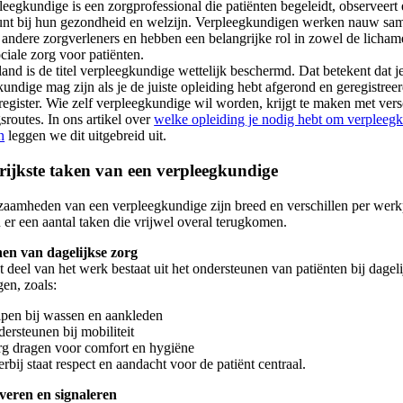
eegkundige is een zorgprofessional die patiënten begeleidt, observeert
unt bij hun gezondheid en welzijn. Verpleegkundigen werken nauw sa
 andere zorgverleners en hebben een belangrijke rol in zowel de lichame
iale zorg voor patiënten.
and is de titel verpleegkundige wettelijk beschermd. Dat betekent dat je
undige mag zijn als je de juiste opleiding hebt afgerond en geregistreerd
egister. Wie zelf verpleegkundige wil worden, krijgt te maken met vers
sroutes. In ons artikel over
welke opleiding je nodig hebt om verpleeg
n
leggen we dit uitgebreid uit.
rijkste taken van een verpleegkundige
aamheden van een verpleegkundige zijn breed en verschillen per werk
 er een aantal taken die vrijwel overal terugkomen.
nen van dagelijkse zorg
 deel van het werk bestaat uit het ondersteunen van patiënten bij dagel
en, zoals:
lpen bij wassen en aankleden
dersteunen bij mobiliteit
rg dragen voor comfort en hygiëne
erbij staat respect en aandacht voor de patiënt centraal.
veren en signaleren