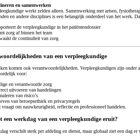
dineren en samenwerken
leegkundige werkt zelden alleen. Samenwerking met artsen, fysiothera
den en andere disciplines is een belangrijk onderdeel van het werk. Da
pporteert de verpleegkundige in het patiëntendossier
emt zorg af binnen het team
waakt de continuïteit van zorg
woordelijkheden van een verpleegkundige
aken komen ook verantwoordelijkheden. Verpleegkundigen zijn onder 
ordelijk voor:
ilige en verantwoorde zorg
rrect uitvoeren van handelingen
gnaleren van risico’s
leven van beroepsethiek en privacyregels
t vraagt om nauwkeurigheid, reflectie en professioneel handelen.
et een werkdag van een verpleegkundige eruit?
ag verschilt sterk per afdeling en dienst, maar globaal ziet een dag er