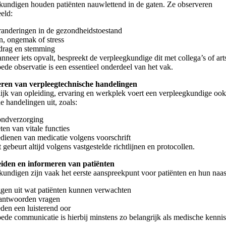
kundigen houden patiënten nauwlettend in de gaten. Ze observeren
eld:
randeringen in de gezondheidstoestand
jn, ongemak of stress
drag en stemming
nneer iets opvalt, bespreekt de verpleegkundige dit met collega’s of art
ede observatie is een essentieel onderdeel van het vak.
eren van verpleegtechnische handelingen
ijk van opleiding, ervaring en werkplek voert een verpleegkundige oo
e handelingen uit, zoals:
ndverzorging
ten van vitale functies
edienen van medicatie volgens voorschrift
t gebeurt altijd volgens vastgestelde richtlijnen en protocollen.
eiden en informeren van patiënten
kundigen zijn vaak het eerste aanspreekpunt voor patiënten en hun naas
ggen uit wat patiënten kunnen verwachten
antwoorden vragen
eden een luisterend oor
ede communicatie is hierbij minstens zo belangrijk als medische kennis