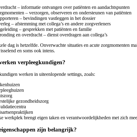
erdracht – informatie ontvangen over patiënten en aandachtspunten
rgmomenten – verzorgen, observeren en ondersteunen van patiënten
pporteren – bevindingen vastleggen in het dossier
erleg – afstemming met collega’s en andere zorgverleners
geleiding – gesprekken met patiënten en familie
ronding en overdracht – dienst overdragen aan collega’s
ele dag is hetzelfde. Onverwachte situaties en acute zorgmomenten ma
isselend en soms ook intens.
erken verpleegkundigen?
kundigen werken in uiteenlopende settings, zoals:
ekenhuizen
rpleeghuizen
uiszorg
estelijke gezondheidszorg
validatiecentra
isartsenpraktijken
ke werkplek brengt eigen taken en verantwoordelijkheden met zich mee
eigenschappen zijn belangrijk?