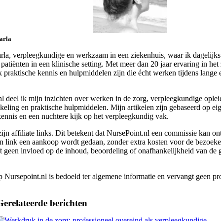
arla
rla, verpleegkundige en werkzaam in een ziekenhuis, waar ik dagelijk
 patiënten in een klinische setting. Met meer dan 20 jaar ervaring in he
jk praktische kennis en hulpmiddelen zijn die écht werken tijdens lange
l deel ik mijn inzichten over werken in de zorg, verpleegkundige oplei
eling en praktische hulpmiddelen. Mijn artikelen zijn gebaseerd op eig
kennis en een nuchtere kijk op het verpleegkundig vak.
jn affiliate links. Dit betekent dat NursePoint.nl een commissie kan o
n link een aankoop wordt gedaan, zonder extra kosten voor de bezoeke
t geen invloed op de inhoud, beoordeling of onafhankelijkheid van de 
p Nursepoint.nl is bedoeld ter algemene informatie en vervangt geen pro
Gerelateerde berichten