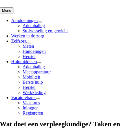
Skip
to
Menu
content
Aandoeningen
Ademhaling
Stofwisseling en gewicht
Werken in de zorg
Zelfzorg
Meten
Handelingen
Herstel
Hulpmiddelen
Ademhaling
Meetapparatuur
Mobiliteit
Eerste hulp
Herstel
Werkkleding
Vacaturebank
Vacatures
Inloggen
Registreren
Wat doet een verpleegkundige? Taken en