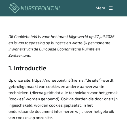
Skip
Menu
to
content
Aandoeningen
Dit Cookiebeleid is voor het laatst bijgewerkt op 27 juli 2026
Werken in de zorg
en is van toepassing op burgers en wettelijk permanente
inwoners van de Europese Economische Ruimte en
Zwitserland.
Zelfzorg
1. Introductie
Hulpmiddelen
Op onze site,
https://nursepoint.nl
(hierna: “de site”) wordt
gebruikgemaakt van cookies en andere aanverwante
technieken. (Hierna geldt dat alle technieken voor het gemak
Vacaturebank
“cookies” worden genoemd). Ook via derden die door ons zijn
ingeschakeld, worden cookies geplaatst. In het
onderstaande document informeren wij u over het gebruik
van cookies op onze site.