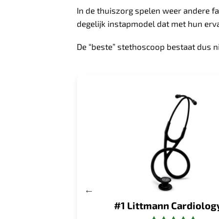
In de thuiszorg spelen weer andere f
degelijk instapmodel dat met hun erv
De “beste” stethoscoop bestaat dus ni
 Zorghelden
#1 Littmann Cardiolog