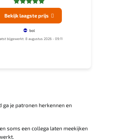
Bekijk laagste prijs
Bekijk laagste p

bol
bol
(€119,9
atst bijgewerkt: 8 augustus 2026 - 09:11
Laatst bijgewerkt: 8 augustu
ijd ga je patronen herkennen en
 en soms een collega laten meekijken
 werkt.