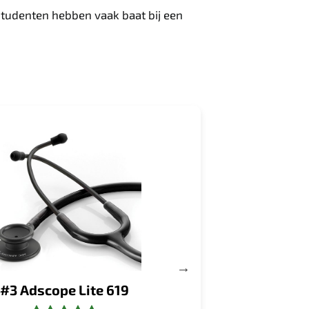
Studenten hebben vaak baat bij een
#3 Adscope Lite 619
#4 Littmann Cla