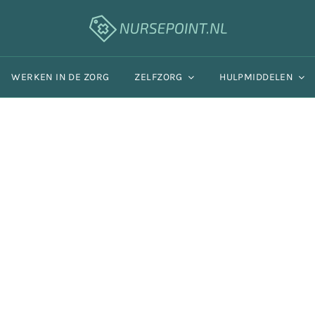
WERKEN IN DE ZORG
ZELFZORG
HULPMIDDELEN
 beste stethoscoop van 2