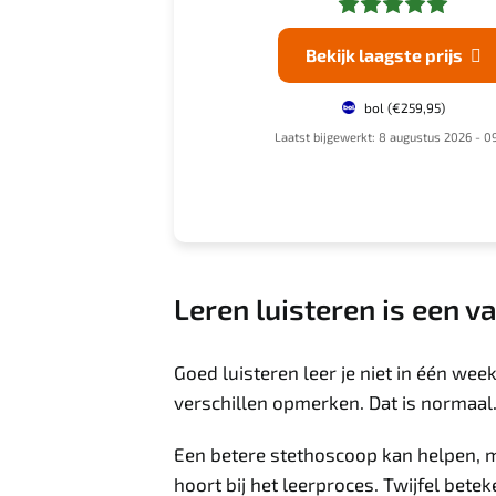
k laagste prijs
Bekijk laagste prijs


bol
(€13,50)
bol
(€259,95)
erkt: 8 augustus 2026 - 09:11
Laatst bijgewerkt: 8 augustus 2026 - 09
Leren luisteren is een v
Goed luisteren leer je niet in één week
verschillen opmerken. Dat is normaal
Een betere stethoscoop kan helpen, ma
hoort bij het leerproces. Twijfel betek