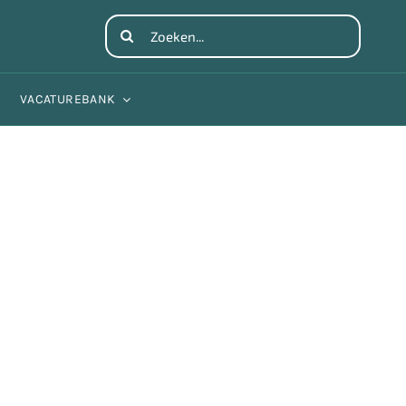
Search
for:
VACATUREBANK
026