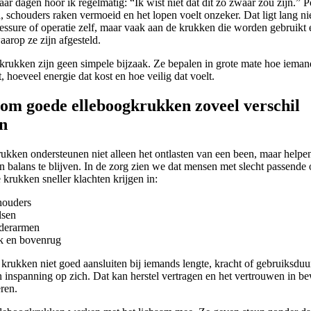
ar dagen hoor ik regelmatig: “Ik wist niet dat dit zo zwaar zou zijn.” P
, schouders raken vermoeid en het lopen voelt onzeker. Dat ligt lang niet
essure of operatie zelf, maar vaak aan de krukken die worden gebruikt 
arop ze zijn afgesteld.
krukken zijn geen simpele bijzaak. Ze bepalen in grote mate hoe ieman
t, hoeveel energie dat kost en hoe veilig dat voelt.
m goede elleboogkrukken zoveel verschil
n
ukken ondersteunen niet alleen het ontlasten van een been, maar helpen
n balans te blijven. In de zorg zien we dat mensen met slecht passende 
e krukken sneller klachten krijgen in:
houders
lsen
derarmen
k en bovenrug
krukken niet goed aansluiten bij iemands lengte, kracht of gebruiksduu
n inspanning op zich. Dat kan herstel vertragen en het vertrouwen in 
ren.