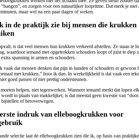
leboogkrukken werken met het lichaam mee. Ze geven steun zonder da
 “hangen”, en zorgen voor een natuurlijker loopritme. Dat merk je niet a
e minuten, maar wel na een paar dagen of weken.
k in de praktijk zie bij mensen die krukken
iken
pvalt, is dat veel mensen hun krukken verkeerd afstellen. Ze staan te h
laag, waardoor iemand met opgetrokken schouders loopt of juist te diep 
s extra spanning in armen en schouders.
ik vaak dat mensen denken dat pijn in handen of schouders er gewoon b
ormaal met krukken,” hoor ik dan. In werkelijkheid is dat vaak een tek
iet goed passen of niet prettig ondersteunen.
moeten helpen, niet tegenwerken. Wanneer iemand merkt dat lopen el
wordt in plaats van makkelijker, is dat meestal geen kwestie van “door
 bijstellen of heroverwegen.
erste indruk van elleboogkrukken voor
gebruik
nde selectie laat de elleboogkrukken zien die ik, op basis van praktijk