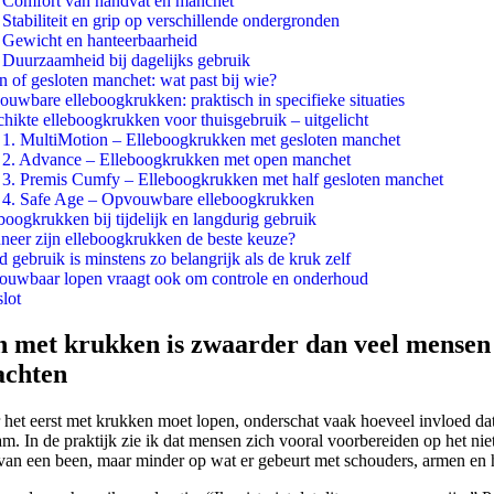
Comfort van handvat en manchet
Stabiliteit en grip op verschillende ondergronden
Gewicht en hanteerbaarheid
Duurzaamheid bij dagelijks gebruik
 of gesloten manchet: wat past bij wie?
uwbare elleboogkrukken: praktisch in specifieke situaties
hikte elleboogkrukken voor thuisgebruik – uitgelicht
1. MultiMotion – Elleboogkrukken met gesloten manchet
2. Advance – Elleboogkrukken met open manchet
3. Premis Cumfy – Elleboogkrukken met half gesloten manchet
4. Safe Age – Opvouwbare elleboogkrukken
boogkrukken bij tijdelijk en langdurig gebruik
eer zijn elleboogkrukken de beste keuze?
 gebruik is minstens zo belangrijk als de kruk zelf
ouwbaar lopen vraagt ook om controle en onderhoud
slot
 met krukken is zwaarder dan veel mensen
achten
r het eerst met krukken moet lopen, onderschat vaak hoeveel invloed dat
am. In de praktijk zie ik dat mensen zich vooral voorbereiden op het nie
 van een been, maar minder op wat er gebeurt met schouders, armen en