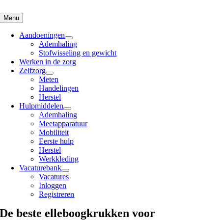
Skip
to
Menu
content
Aandoeningen
Ademhaling
Stofwisseling en gewicht
Werken in de zorg
Zelfzorg
Meten
Handelingen
Herstel
Hulpmiddelen
Ademhaling
Meetapparatuur
Mobiliteit
Eerste hulp
Herstel
Werkkleding
Vacaturebank
Vacatures
Inloggen
Registreren
De beste elleboogkrukken voor